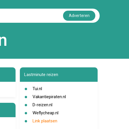
Adverteren
n
Lastminute reizen
Tui.nl
Vakantiepiraten.nl
D-reizen.nl
Weflycheap.nl
Link plaatsen