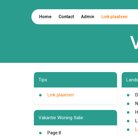
Home
Contact
Admin
Link plaatsen
Tips
Lande
Link plaatsen
D
N
H
Vakantie Woning Italie
L
L
Page.tl