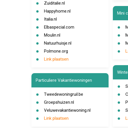
Zuiditalie.nl
Happyhome.nl
Mini 
Italia.nl
Elbaspecial.com
M
Moulin.nl
M
Natuurhuisje.nl
M
Polmone.org
L
Link plaatsen
Winte
Particuliere Vakantiewoningen
S
Tweedewoningruil.be
C
Groepshuizen.nl
P
Veluwevakantiewoning.nl
S
Link plaatsen
L