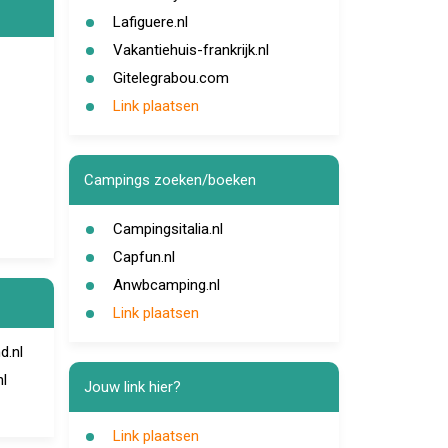
Lafiguere.nl
Vakantiehuis-frankrijk.nl
Gitelegrabou.com
Link plaatsen
Campings zoeken/boeken
Campingsitalia.nl
Capfun.nl
Anwbcamping.nl
Link plaatsen
d.nl
nl
Jouw link hier?
Link plaatsen