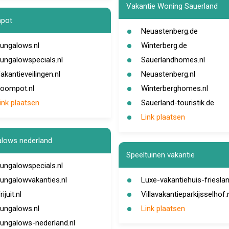
Vakantie Woning Sauerland
pot
Neuastenberg.de
ungalows.nl
Winterberg.de
ungalowspecials.nl
Sauerlandhomes.nl
akantieveilingen.nl
Neuastenberg.nl
oompot.nl
Winterberghomes.nl
ink plaatsen
Sauerland-touristik.de
Link plaatsen
lows nederland
Speeltuinen vakantie
ungalowspecials.nl
ungalowvakanties.nl
Luxe-vakantiehuis-frieslan
rijuit.nl
Villavakantieparkijsselhof.
ungalows.nl
Link plaatsen
ungalows-nederland.nl