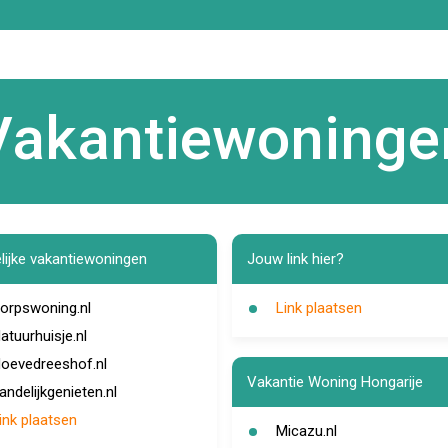
Vakantiewoninge
lijke vakantiewoningen
Jouw link hier?
orpswoning.nl
Link plaatsen
atuurhuisje.nl
oevedreeshof.nl
Vakantie Woning Hongarije
andelijkgenieten.nl
ink plaatsen
Micazu.nl