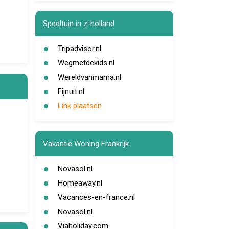
Speeltuin in z-holland
Tripadvisor.nl
Wegmetdekids.nl
Wereldvanmama.nl
Fijnuit.nl
Link plaatsen
Vakantie Woning Frankrijk
Novasol.nl
Homeaway.nl
Vacances-en-france.nl
Novasol.nl
Viaholiday.com