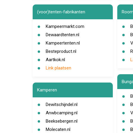
(voor)tenten-fabrikanten
Room
Kampeermarkt.com
B
Dewaardtenten.nl
B
Kampeertenten.nl
V
Besteproduct.nl
R
Aartkok.nl
L
Link plaatsen
Bunga
Kamperen
B
Dewitschijndel.nl
B
Anwbcamping.nl
V
Beeksebergen.nl
B
Molecaten.nl
B