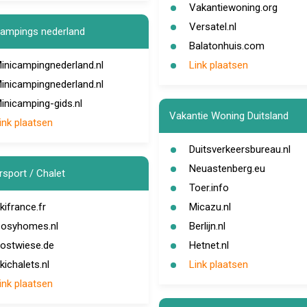
Vakantiewoning.org
Versatel.nl
campings nederland
Balatonhuis.com
inicampingnederland.nl
Link plaatsen
inicampingnederland.nl
inicamping-gids.nl
Vakantie Woning Duitsland
ink plaatsen
Duitsverkeersbureau.nl
Neuastenberg.eu
rsport / Chalet
Toer.info
kifrance.fr
Micazu.nl
osyhomes.nl
Berlijn.nl
ostwiese.de
Hetnet.nl
kichalets.nl
Link plaatsen
ink plaatsen